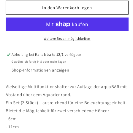
Menge
Menge
für
für
In den Warenkorb legen
Acrylglashalter
Acrylglashalter
Weitere Bezahlmöglichkeiten
Abholung bei
Kanalstraße 12/1
verfügbar
Gewöhnlich fertig in 5 oder mehr Tagen
Shop-Informationen anzeigen
Vielseitige Multifunktionshalter zur Auflage der aquaBAR mit
Abstand über dem Aquarienrand.
Ein Set (2 Stück) – ausreichend für eine Beleuchtungseinheit.
Bietet die Möglichkeit für zwei verschiedene Höhen:
- 6cm
- 11cm