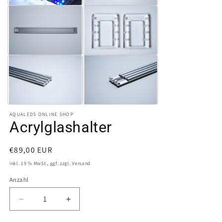
AQUALEDS ONLINE SHOP
Acrylglashalter
Normaler
€89,00 EUR
Preis
inkl. 19 % MwSt., ggf. zzgl. Versand
Anzahl
Verringere
Erhöhe
die
die